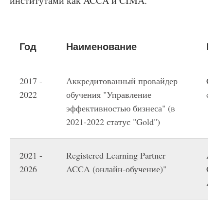
институтами как ACCA и CIMA.
Год
Наименование
В
2017 -
Аккредитованный провайдер
CIM
2022
обучения "Управление
of
эффективностью бизнеса" (в
2021-2022 статус "Gold")
2021 -
Registered Learning Partner
AC
2026
ACCA (онлайн-обучение)"
Cha
Ac