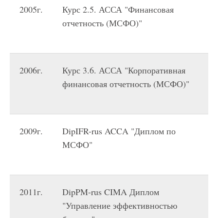
2005г.
Курс 2.5. АССА "Финансовая
Н
отчетность (МСФО)"
П
У
2006г.
Курс 3.6. АССА "Корпоративная
Н
финансовая отчетность (МСФО)"
П
У
2009г.
DipIFR-rus ACCA "Диплом по
AC
МСФО"
Ch
Ac
2011г.
DipPM-rus CIMA Диплом
CI
"Управление эффективностью
of