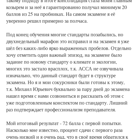
такому подходу в итоге консолидация стала моим главным
козырем и за неё я гарантированно получал минимум 20
баллов из 25 на пробниках. На самом экзамене я её
уверенно решил примерно за полчаса.
Под конец обучения многие стандарты позабылись, но
двухнедельный марафон это исправил и на экзамен я уже
шёл без каких-либо ярко выраженных пробелов. Отдельно
хочу отметить один важный эпизод, на экзамене было
задание по новому стандарту о климате и экологии,
многих это застало врасплох, т.к. АССА не озвучивала
изначально, что данный стандарт будет в структуре
экзамена. Но я и мои сокурсники были готовы к этому,
т.к. Михаил Юрьевич буквально за пару дней до экзамена
нашел время с нами созвониться и рассказать об этом с
уже подготовленным конспектом по стандарту. Лишний
раз подтверждает профессионализм преподавателя.
Мой итоговый результат - 72 балла с первой попытки.
Насколько мне известно, процент сдачи с первого раза
очень низкий и я очень рад, что в своё время обратился к